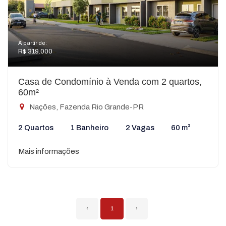
A partir de:
R$ 319.000
Casa de Condomínio à Venda com 2 quartos,
60m²
Nações, Fazenda Rio Grande-PR
2 Quartos
1 Banheiro
2 Vagas
60 m²
Mais informações
‹
1
›