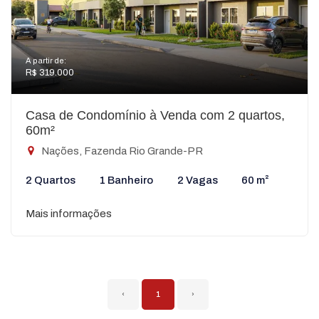
A partir de:
R$ 319.000
Casa de Condomínio à Venda com 2 quartos,
60m²
Nações, Fazenda Rio Grande-PR
2 Quartos
1 Banheiro
2 Vagas
60 m²
Mais informações
‹
1
›