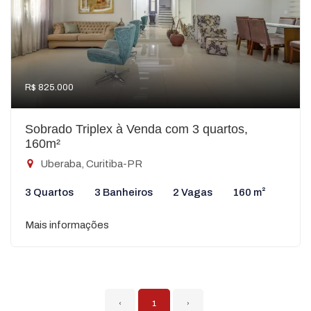
R$ 825.000
Sobrado Triplex à Venda com 3 quartos,
160m²
Uberaba, Curitiba-PR
3 Quartos
3 Banheiros
2 Vagas
160 m²
Mais informações
‹
1
›