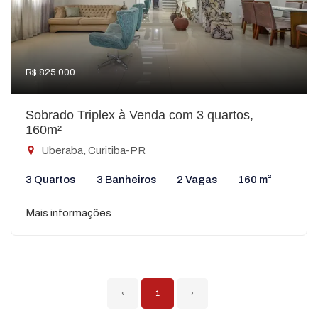
R$ 825.000
Sobrado Triplex à Venda com 3 quartos,
160m²
Uberaba, Curitiba-PR
3 Quartos
3 Banheiros
2 Vagas
160 m²
Mais informações
‹
1
›