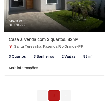
A partir de:
R$ 470.000
Casa à Venda com 3 quartos, 82m²
Santa Terezinha, Fazenda Rio Grande-PR
3 Quartos
3 Banheiros
2 Vagas
82 m²
Mais informações
‹
1
›