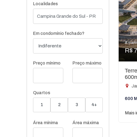
Localidades
Em condomínio fechado?
A parti
R$ 
Preço mínimo
Preço máximo
Terr
600
Ja
Quartos
600 M
1
2
3
4+
Mais 
Área mínima
Área máxima