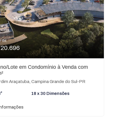
r de:
720.696
eno/Lote em Condomínio à Venda com
m²
rdim Araçatuba, Campina Grande do Sul-PR
²
18 x 30 Dimensões
informações