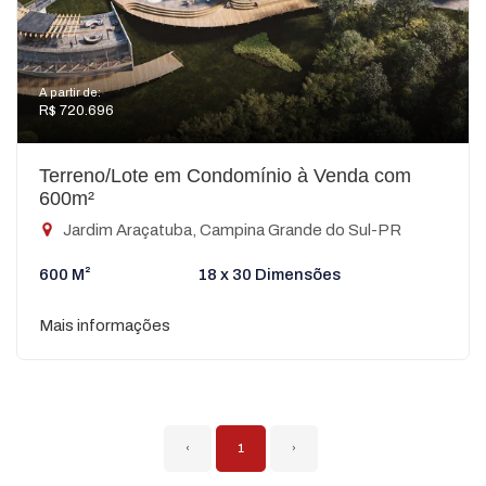
A partir de:
R$ 720.696
Terreno/Lote em Condomínio à Venda com
600m²
Jardim Araçatuba, Campina Grande do Sul-PR
600 M²
18 x 30 Dimensões
Mais informações
‹
1
›