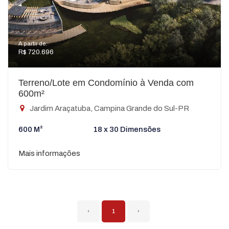
A partir de:
R$ 720.696
Terreno/Lote em Condomínio à Venda com
600m²
Jardim Araçatuba, Campina Grande do Sul-PR
600 M²
18 x 30 Dimensões
Mais informações
‹
1
›