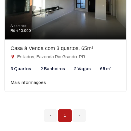
A partir de:
R$ 440.000
Casa à Venda com 3 quartos, 65m²
Estados, Fazenda Rio Grande-PR
3 Quartos
2 Banheiros
2 Vagas
65 m²
Mais informações
‹
1
›