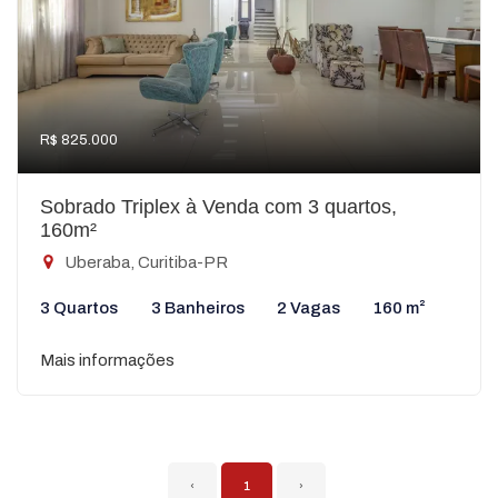
R$ 825.000
Sobrado Triplex à Venda com 3 quartos,
160m²
Uberaba, Curitiba-PR
3 Quartos
3 Banheiros
2 Vagas
160 m²
Mais informações
‹
1
›