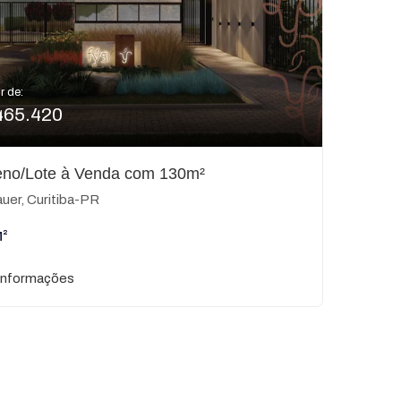
r de:
465.420
eno/Lote à Venda com 130m²
uer, Curitiba-PR
M²
informações