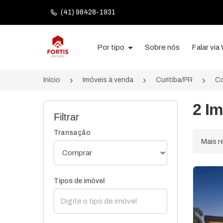
(41) 98428-1931
Página inicial
Por tipo
Sobre nós
Falar vi
Início
Imóveis à venda
Curitiba/PR
Co
2 Im
Filtrar
Transação
Ordenar
Tipos de imóvel