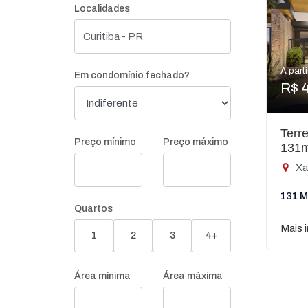
Localidades
A parti
Em condomínio fechado?
R$ 
Terr
Preço mínimo
Preço máximo
131
Xa
131 M
Quartos
Mais 
1
2
3
4+
Área mínima
Área máxima