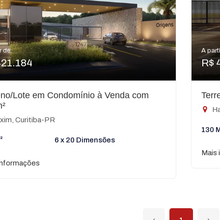
r de:
A parti
421.184
R$ 
eno/Lote em Condomínio à Venda com
Terr
m²
Ha
xim, Curitiba-PR
130 
²
6 x 20 Dimensões
Mais 
informações