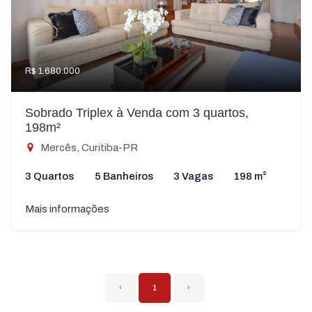
R$ 1.680.000
Sobrado Triplex à Venda com 3 quartos,
198m²
Mercês, Curitiba-PR
3 Quartos
5 Banheiros
3 Vagas
198 m²
Mais informações
‹
1
›