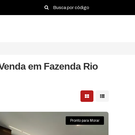
 Venda em Fazenda Rio
Mostrar resultados em 
Mostrar resultad
Pronto para Morar