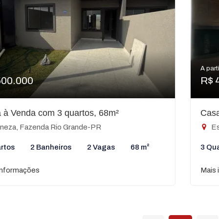
A parti
500.000
R$ 
 à Venda com 3 quartos, 68m²
Casa
neza, Fazenda Rio Grande-PR
Es
rtos
2 Banheiros
2 Vagas
68 m²
3 Qu
informações
Mais 