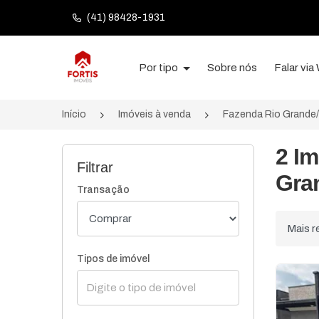
(41) 98428-1931
Página inicial
Por tipo
Sobre nós
Falar vi
Início
Imóveis à venda
Fazenda Rio Grande
2 I
Filtrar
Gra
Transação
Ordenar
Tipos de imóvel