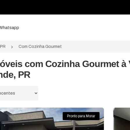
a Whatsapp
/PR
Com Cozinha Gourmet
móveis com Cozinha Gourmet à
nde, PR
 por
Pronto para Morar