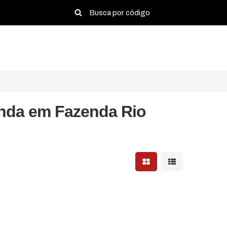
enda em Fazenda Rio
Mostrar resultados em 
Mostrar resultad