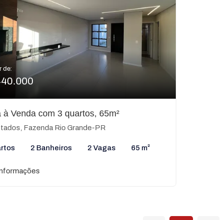
r de:
440.000
 à Venda com 3 quartos, 65m²
tados, Fazenda Rio Grande-PR
rtos
2 Banheiros
2 Vagas
65 m²
informações