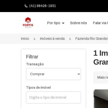
(41) 98428-1931
Página inicial
Por tipo
Sobre nós
Falar vi
Início
Imóveis à venda
Fazenda Rio Grande
1 I
Filtrar
Gra
Transação
Ordenar
Tipos de imóvel