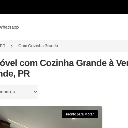
a Whatsapp
/PR
Com Cozinha Grande
móvel com Cozinha Grande à V
nde, PR
 por
Pronto para Morar