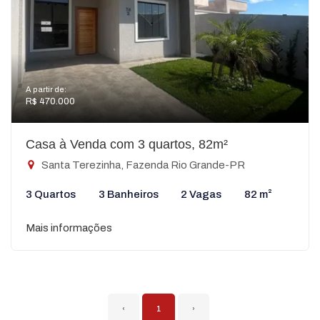
A partir de:
R$ 470.000
Casa à Venda com 3 quartos, 82m²
Santa Terezinha, Fazenda Rio Grande-PR
3 Quartos
3 Banheiros
2 Vagas
82 m²
Mais informações
‹
1
›