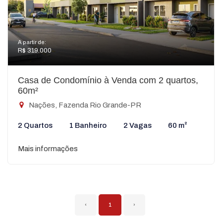
A partir de:
R$ 319.000
Casa de Condomínio à Venda com 2 quartos,
60m²
Nações, Fazenda Rio Grande-PR
2 Quartos
1 Banheiro
2 Vagas
60 m²
Mais informações
‹
1
›