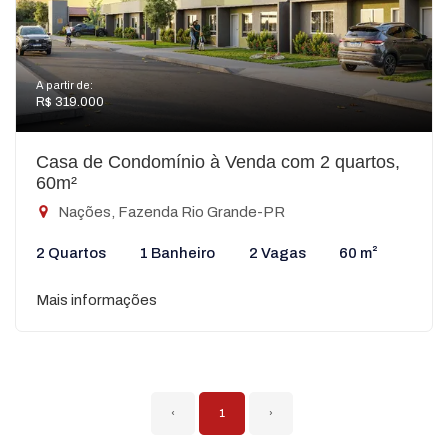
A partir de:
R$ 319.000
Casa de Condomínio à Venda com 2 quartos,
60m²
Nações, Fazenda Rio Grande-PR
2 Quartos
1 Banheiro
2 Vagas
60 m²
Mais informações
‹
1
›