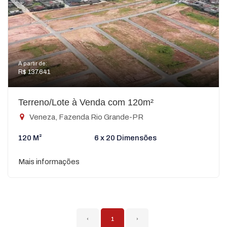
A partir de:
R$ 137.641
Terreno/Lote à Venda com 120m²
Veneza, Fazenda Rio Grande-PR
120 M²
6 x 20 Dimensões
Mais informações
‹
1
›