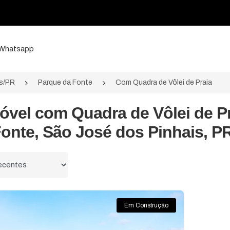
a Whatsapp
is/PR
Parque da Fonte
Com Quadra de Vôlei de Praia
móvel com Quadra de Vôlei de P
onte, São José dos Pinhais, P
 por
Em Construção