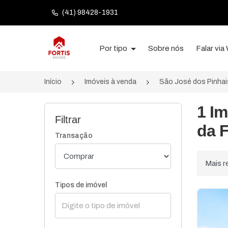
(41) 98428-1931
Página inicial
Por tipo
Sobre nós
Falar vi
Início
Imóveis à venda
São José dos Pinha
1 I
Filtrar
da F
Transação
Ordenar
Tipos de imóvel