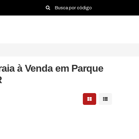
raia à Venda em Parque
R
Mostrar resultados em 
Mostrar resultad