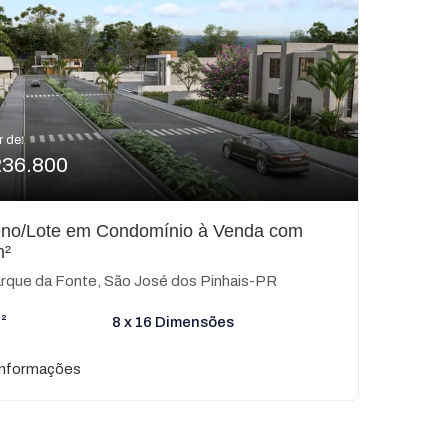
r de:
236.800
eno/Lote em Condomínio à Venda com
m²
rque da Fonte, São José dos Pinhais-PR
²
8 x 16 Dimensões
informações