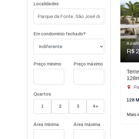
Localidades
Em condomínio fechado?
A parti
R$ 
Preço mínimo
Preço máximo
Terr
128
Pa
Quartos
128 M
1
2
3
4+
Mais 
Área mínima
Área máxima