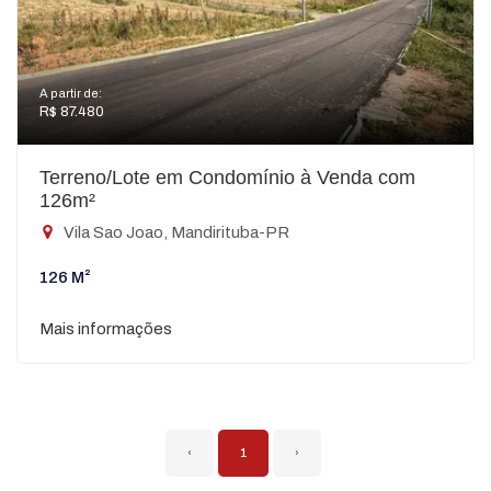
A partir de:
R$ 87.480
Terreno/Lote em Condomínio à Venda com
126m²
Vila Sao Joao, Mandirituba-PR
126 M²
Mais informações
‹
1
›