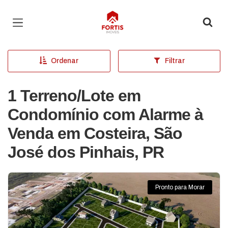
Página inicial
Ordenar
Filtrar
1 Terreno/Lote em
Condomínio com Alarme à
Venda em Costeira, São
José dos Pinhais, PR
Pronto para Morar