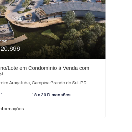
r de:
720.696
eno/Lote em Condomínio à Venda com
m²
rdim Araçatuba, Campina Grande do Sul-PR
²
18 x 30 Dimensões
informações