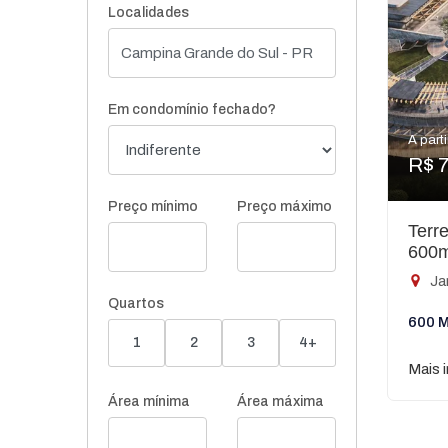
Localidades
Em condomínio fechado?
A parti
R$ 
Preço mínimo
Preço máximo
Terr
600
Ja
Quartos
600 M
1
2
3
4+
Mais 
Área mínima
Área máxima