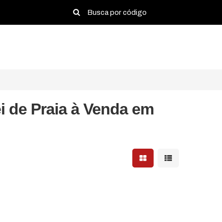
i de Praia à Venda em
Mostrar resultados em 
Mostrar resultad