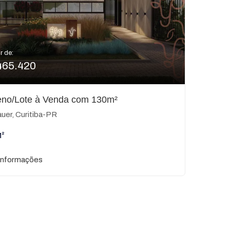
r de:
465.420
eno/Lote à Venda com 130m²
uer, Curitiba-PR
M²
informações