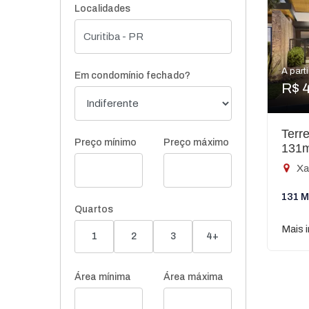
Localidades
A parti
Em condomínio fechado?
R$ 
Terr
Preço mínimo
Preço máximo
131
Xa
131 M
Quartos
Mais 
1
2
3
4+
Área mínima
Área máxima