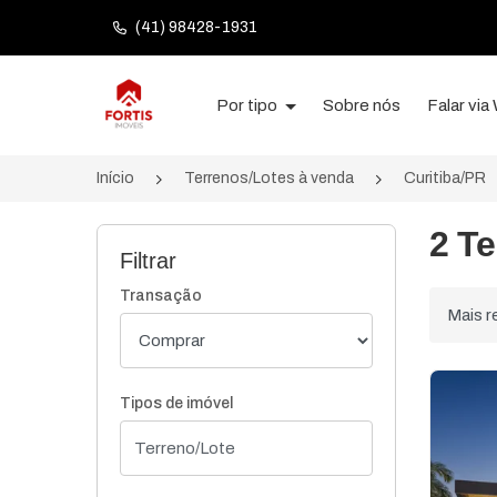
(41) 98428-1931
Página inicial
Por tipo
Sobre nós
Falar vi
Início
Terrenos/Lotes à venda
Curitiba/PR
2 Te
Filtrar
Transação
Ordenar
Tipos de imóvel