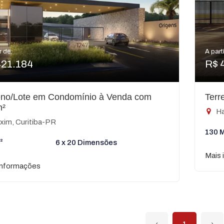
r de:
A parti
421.184
R$ 
eno/Lote em Condomínio à Venda com
Terr
m²
Ha
xim, Curitiba-PR
130 
²
6 x 20 Dimensões
Mais 
informações