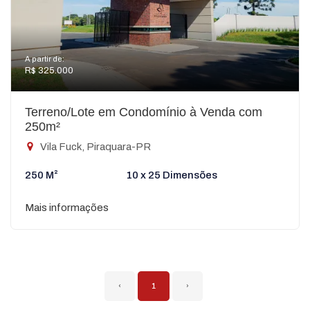
A partir de:
R$ 325.000
Terreno/Lote em Condomínio à Venda com
250m²
Vila Fuck, Piraquara-PR
250 M²
10 x 25 Dimensões
Mais informações
‹
1
›