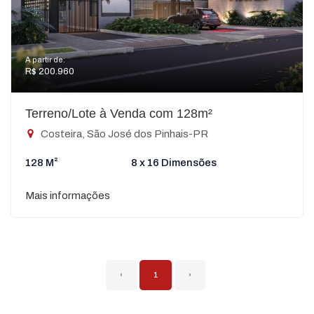
A partir de:
R$ 200.960
Terreno/Lote à Venda com 128m²
Costeira, São José dos Pinhais-PR
128 M²
8 x 16 Dimensões
Mais informações
‹
1
›